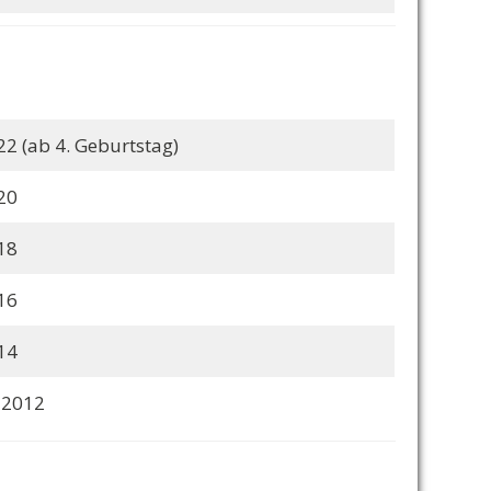
22 (ab 4. Geburtstag)
20
18
16
14
 2012