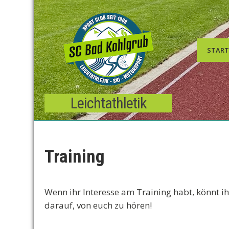
Skip
to
content
START
Leichtathletik
Training
Wenn ihr Interesse am Training habt, könnt i
darauf, von euch zu hören!