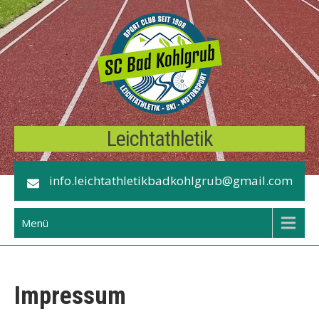
Skip
to
content
Leichtathletik
info.leichtathletikbadkohlgrub@gmail.com
Menü
Impressum