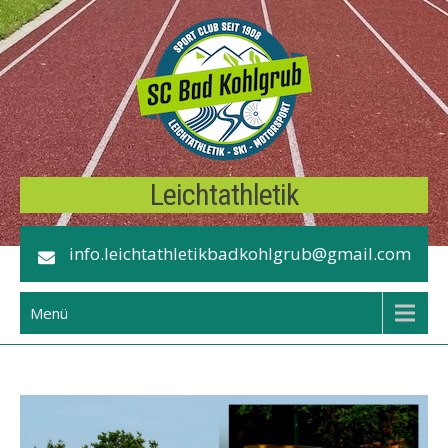
Skip
to
content
Leichtathletik
info.leichtathletikbadkohlgrub@gmail.com
Menü