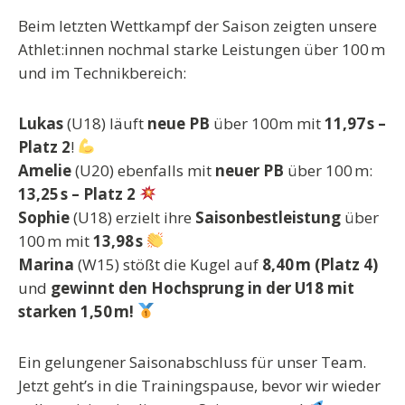
Beim letzten Wettkampf der Saison zeigten unsere
Athlet:innen nochmal starke Leistungen über 100 m
und im Technikbereich:
Lukas
(U18) läuft
neue PB
über 100m mit
11,97 s –
Platz 2
!
Amelie
(U20) ebenfalls mit
neuer PB
über 100 m:
13,25 s – Platz 2
Sophie
(U18) erzielt ihre
Saisonbestleistung
über
100 m mit
13,98 s
Marina
(W15) stößt die Kugel auf
8,40 m (Platz 4)
und
gewinnt den Hochsprung in der U18 mit
starken 1,50 m!
Ein gelungener Saisonabschluss für unser Team.
Jetzt geht’s in die Trainingspause, bevor wir wieder